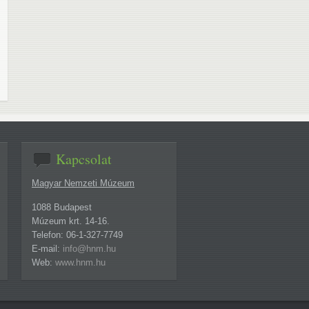
Kapcsolat
Magyar Nemzeti Múzeum
1088 Budapest
Múzeum krt. 14-16.
Telefon: 06-1-327-7749
E-mail:
info@hnm.hu
Web:
www.hnm.hu