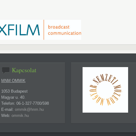
Kapcsolat
MNM OMMIK
1053 Budapest
Magyar u. 40.
Telefon: 06-1-327-7700/598
E-mail:
ommik@hnm.hu
Web:
ommik.hu