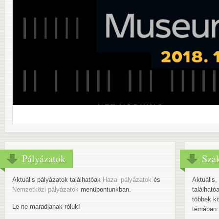
Pályázatok
Sza
Aktuális pályázatok találhatóak
Hazai pályázatok
és
Aktuális
Nemzetközi pályázatok
menüpontunkban.
találha
többek k
Le ne maradjanak róluk!
témában.