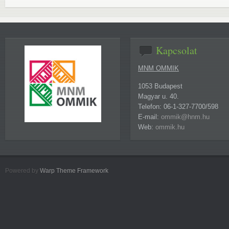
Kapcsolat
MNM OMMIK
1053 Budapest
Magyar u. 40.
Telefon: 06-1-327-7700/598
E-mail:
ommik@hnm.hu
Web:
ommik.hu
Powered by
Warp Theme Framework