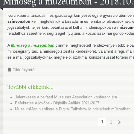
Minőség a múzeumban - 2018.10
Korunkban a társadalmi és gazdasági környezet egyre gyorsuló ütemb
színvonalon
kell megfelelniük a társadalmi és fenntartói elvárásoknak, 
jogszabályok teljes körű betartásával kell a mindennapokban a
múzeumo
feladathoz szeretnénk segítséget nyújtani, a közös szakmai gondolkodást
A
Minőség a múzeumban
címmel meghirdetett rendezvényen több előad
minőségirányítás, a minőségbiztosítás kérdéskörét, valamint a régi, m
és a mai jogszabályoknak megfelelő, szakmai konszenzussal történő me
Cikk folytatása
További cikkeink...
Jelentkezés a belfasti Museums Association konferenciára
Befektetés a jövőbe - Digitális Átállás 2021-2027
MuseumMap.hu sikere a Digital Talkshow Mindenkinek műsorában
»
1
2