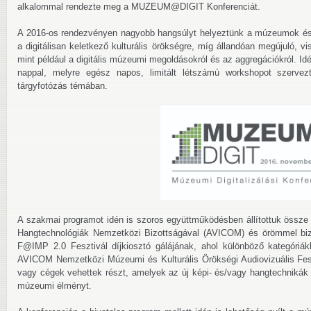
alkalommal rendezte meg a MUZEUM@DIGIT Konferenciát.
A 2016-os rendezvényen nagyobb hangsúlyt helyeztünk a múzeumok és a
a digitálisan keletkező kulturális örökségre, míg állandóan megújuló, vi
mint például a digitális múzeumi megoldásokról és az aggregációkról. Id
nappal, melyre egész napos, limitált létszámú workshopot szervez
tárgyfotózás témában.
A szakmai programot idén is szoros együttműködésben állítottuk össz
Hangtechnológiák Nemzetközi Bizottságával (AVICOM) és örömmel bizt
F@IMP 2.0 Fesztivál díjkiosztó gálájának, ahol különböző kategóriák
AVICOM Nemzetközi Múzeumi és Kulturális Örökségi Audiovizuális Fes
vagy cégek vehettek részt, amelyek az új képi- és/vagy hangtechnikák 
múzeumi élményt.