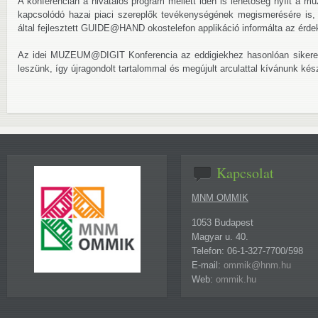
A konferencián a hivatalos program mellett idén is lehetőség nyílt a múz
kapcsolódó hazai piaci szereplők tevékenységének megismerésére is
által fejlesztett GUIDE@HAND okostelefon applikáció informálta az érde
Az idei MUZEUM@DIGIT Konferencia az eddigiekhez hasonlóan sikeres
leszünk, így újragondolt tartalommal és megújult arculattal kívánunk kés
Kapcsolat
MNM OMMIK
1053 Budapest
Magyar u. 40.
Telefon: 06-1-327-7700/598
E-mail:
ommik@hnm.hu
Web:
ommik.hu