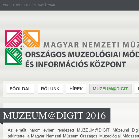
2026. AUGUSZTUS 09. VASÁRNAP
FŐOLDAL
RÓLUNK
HÍREK
MUZEUM@DIGIT
MUZEUM@DIGIT 2016
Az elmúlt három évben rendezett MUZEUM@DIGIT Múzeumi Digitali
tekintettel a Magyar Nemzeti Múzeum Országos Muzeológiai Módszerta