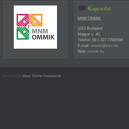
Kapcsolat
MNM OMMIK
1053 Budapest
Magyar u. 40.
Telefon: 06-1-327-7700/598
E-mail:
ommik@hnm.hu
Web:
ommik.hu
Powered by
Warp Theme Framework