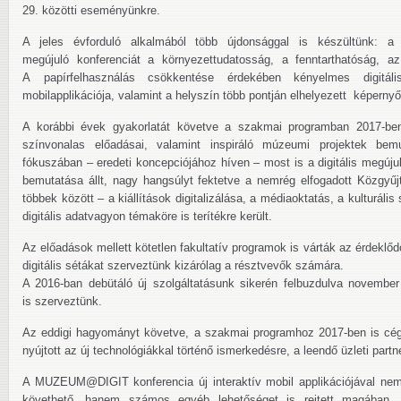
29. közötti eseményünkre.
A jeles évforduló alkalmából több újdonsággal is készültünk: a
megújuló konferenciát a környezettudatosság, a fenntarthatóság, az 
A papírfelhasználás csökkentése érdekében kényelmes digitáli
mobilapplikációja, valamint a helyszín több pontján elhelyezett képernyő
A korábbi évek gyakorlatát követve a szakmai programban 2017-ben 
színvonalas előadásai, valamint inspiráló múzeumi projektek b
fókuszában – eredeti koncepciójához híven – most is a digitális megújul
bemutatása állt, nagy hangsúlyt fektetve a nemrég elfogadott Közgyűjte
többek között – a kiállítások digitalizálása, a médiaoktatás, a kulturális
digitális adatvagyon témaköre is terítékre került.
Az előadások mellett kötetlen fakultatív programok is várták az érdeklő
digitális sétákat szerveztünk kizárólag a résztvevők számára.
A 2016-ban debütáló új szolgáltatásunk sikerén felbuzdulva november
is szerveztünk.
Az eddigi hagyományt követve, a szakmai programhoz 2017-ben is cége
nyújtott az új technológiákkal történő ismerkedésre, a leendő üzleti part
A MUZEUM@DIGIT konferencia új interaktív mobil applikációjával ne
követhető, hanem számos egyéb lehetőséget is rejtett magában. 