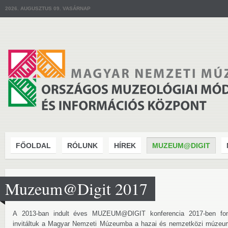
2026. AUGUSZTUS 09. VASÁRNAP
FŐOLDAL
RÓLUNK
HÍREK
MUZEUM@DIGIT
Muzeum@Digit 2017
A 2013-ban indult éves MUZEUM@DIGIT konferencia 2017-ben ​font
invitáltuk a Magyar Nemzeti Múzeumba a hazai és nemzetközi múzeum